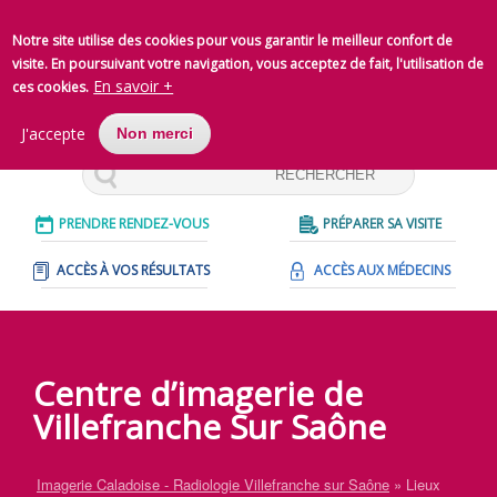
Aller
au
Notre site utilise des cookies pour vous garantir le meilleur confort de
contenu
visite. En poursuivant votre navigation, vous acceptez de fait, l'utilisation de
En savoir +
principal
ces cookies.
J'accepte
Non merci
Rechercher
PRENDRE RENDEZ-VOUS
PRÉPARER SA VISITE
ACCÈS À VOS RÉSULTATS
ACCÈS AUX MÉDECINS
Centre d’imagerie de
Villefranche Sur Saône
Imagerie Caladoise - Radiologie Villefranche sur Saône
Lieux